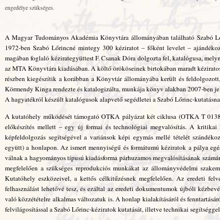
engedélye szükséges.
A Magyar Tudományos Akadémia Könyvtára állományában található Szabó Lőri
1972-ben Szabó Lőrincné mintegy 300 kéziratot – főként levelet – ajándékozott
magában foglaló kézirategyüttest F. Csanak Dóra dolgozta fel, katalógusa, mely
az MTA Könyvtára kiadásában. A költő örököseinek birtokában maradt kéziratos
részben kiegészítik a korábban a Könyvtár állományába került és feldolgozot
Körmendy Kinga rendezte és katalogizálta, munkája könyv alakban 2007-ben jele
A hagyatékról készült katalógusok alapvető segédletei a Szabó Lőrinc-kutatásna
A kutatóhely működését támogató OTKA pályázat két ciklusa (OTKA T 013884 é
előkészítés mellett – egy új formai és technológiai megvalósítás. A kritikai
képfeldolgozás segítségével a variánsok képi egymás mellé tételét szándéko
együtt) a honlapon. Az ismert mennyiségű és formátumú kéziratok a pálya egés
válnak a hagyományos típusú kiadásforma párhuzamos megvalósításának számár
megfelelően a szükséges reprodukciós munkákat az állományvédelmi szakembe
Kutatóhely eszközeivel, a kettős célkitűzésnek megfelelően. Az eredeti fel
felhasználást lehetővé tesz, és ezáltal az eredeti dokumentumok újbóli kézbev
való közzétételre alkalmas változatuk is. A honlap kialakításáról és fenntartá
felvilágosítással a Szabó Lőrinc-kéziratok kutatását, illetve technikai segítségge