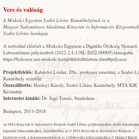
Vers és valóság
A Miskolci Egyetem Szabó Lőrinc Kutatóhelyének és a
Magyar Tudományos Akadémia Könyvtár és Információs Központnak
Szabó Lőrinc-honlapja
A weboldal elérését a Miskolci Egyetem a Digitális Örökség Nemzeti
Laboratórium pályázatból (2022-2.1.1-NL-2022-00009) támogatta.
https://bolcsesz.uni-miskolc.hu/uj/dhlab/dhlabme.html#palyazat
Projektfelelős:
Kabdebó Lóránt, DSc, professor emeritus, a Szabó L
Kutatóhely vezetője
Összeállította:
Horányi Károly, Szabó Lőrinc Kutatóhely, MTA KIK
Kézirattár
Internetes kiadás:
Dr. Sajó Tamás, Studiolum
Budapest, 2011
–
2018
Az MTA Könyvtár és Információs Központ Szabó Lőrinc-gyűjteményében őrzött dokument
képeinek felhasználásához, közzétételéhez az © MTA Könyvtár és Információs Központ, a
kísérőszövegek, a dokumentumleírások és a bibliográfia felhasználásához © Horányi Károly