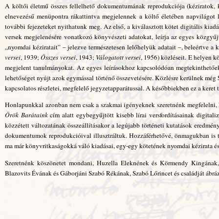
A költői életmű összes fellelhető dokumentumának reprodukciója (kéziratok, 
elnevezésű menüpontra rákattintva megjelennek a költő életében napvilágot láto
további fejezeteket nyithatunk meg. Az első, a kiválasztott kötet digitális kiad
versek megjelenésére vonatkozó könyvészeti adatokat, leírja az egyes közgyűjt
„nyomdai kéziratait” – jelezve természetesen lelőhelyük adatait –, beleértve 
versei
, 1939;
Összes versei
, 1943;
Válogatott versei
, 1956) közléseit. E helyen k
megjelent tanulmányokat. Az egyes leírásokhoz kapcsolódóan megtekinthetőe
lehetőséget nyújt azok egymással történő összevetésére. Közlésre kerülnek még
kapcsolatos részletei, megfelelő jegyzetapparátussal. A későbbiekben ez a keret t
Honlapunkkal azonban nem csak a szakmai igényeknek szeretnénk megfelelni, ha
Örök Barátaink
cím alatt egybegyűjtött kisebb lírai versfordításainak digitali
közzétett változatának összeállításakor a legújabb történeti kutatások eredmén
dokumentumok reprodukcióival illusztráltuk. Hozzáférhetővé, önmagukban is t
ma már könyvritkaságokká váló kiadásai, egy-egy kötetének nyomdai kézirata és
Szeretnénk köszönetet mondani, Huzella Eleknének és Körmendy Kingának, a
Blazovits Évának és Gáborjáni Szabó Rékának, Szabó Lőrincet és családját ábráz